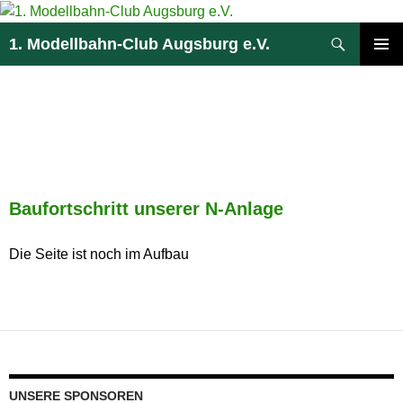
Zum
Inhalt
Suchen
1. Modellbahn-Club Augsburg e.V.
springen
PRIMÄR
MENÜ
BAUFORTSCHRITT N-
ANLAGE
Baufortschritt unserer N-Anlage
Die Seite ist noch im Aufbau
UNSERE SPONSOREN