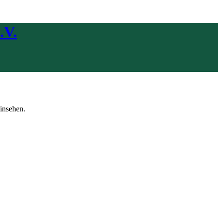
.V.
insehen.