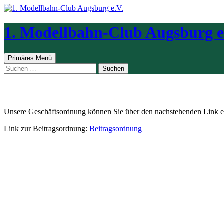
Zum
Inhalt
springen
1. Modellbahn-Club Augsburg e
Suchen
Primäres Menü
Suchen
nach:
Beitragsordnung
Unsere Geschäftsordnung können Sie über den nachstehenden Link e
Link zur Beitragsordnung:
Beitragsordnung
Unsere Sponsoren
Wir sind Mitglied in …