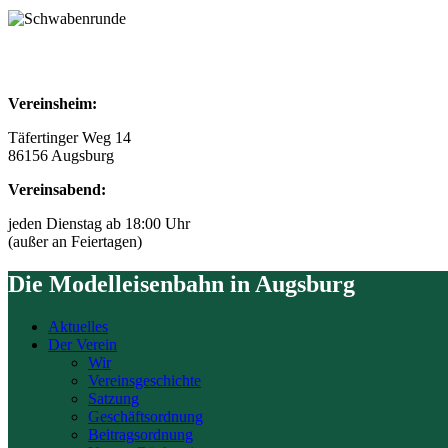
So kommen Sie zu uns
Vereinsheim:
Täfertinger Weg 14
86156 Augsburg
Vereinsabend:
jeden Dienstag ab 18:00 Uhr
(außer an Feiertagen)
Die Modelleisenbahn in Augsburg
Aktuelles
Der Verein
Wir
Vereinsgeschichte
Satzung
Geschäftsordnung
Beitragsordnung