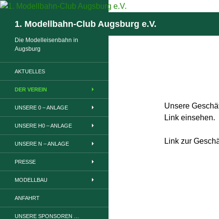
Zum
Inhalt
Suchen
1. Modellbahn-Club Augsburg e.V.
springen
Die Modelleisenbahn in
Augsburg
AKTUELLES
GESC
DER VEREIN
Unsere Geschäf
UNSERE 0 – ANLAGE
Link einsehen.
UNSERE H0 – ANLAGE
Link zur Gesch
UNSERE N – ANLAGE
PRESSE
MODELLBAU
ANFAHRT
UNSERE SPONSOREN …