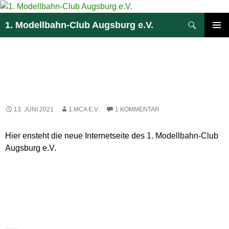
Zum
Inhalt
Suchen
1. Modellbahn-Club Augsburg e.V.
springen
PRIMÄR
MENÜ
HALLO
MODELLEISENBAHNER
13. JUNI 2021
1.MCA E.V.
1 KOMMENTAR
Hier ensteht die neue Internetseite des 1. Modellbahn-Club
Augsburg e.V.
EIN KOMMENTAR ZU „HALLO
MODELLEISENBAHNER“