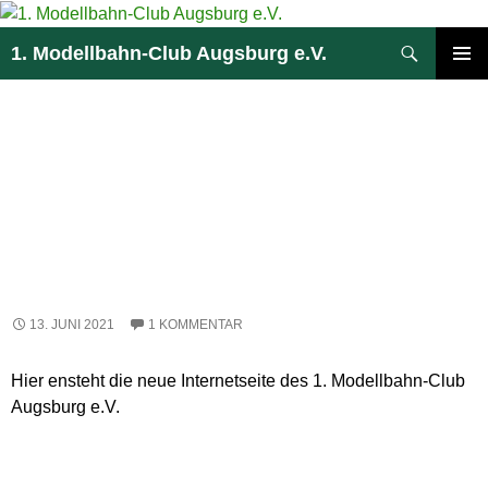
Zum
Inhalt
Suchen
1. Modellbahn-Club Augsburg e.V.
springen
PRIMÄR
MENÜ
Kategoriearchiv: Allgemein
HALLO
MODELLEISENBAHNER
13. JUNI 2021
1 KOMMENTAR
Hier ensteht die neue Internetseite des 1. Modellbahn-Club
Augsburg e.V.